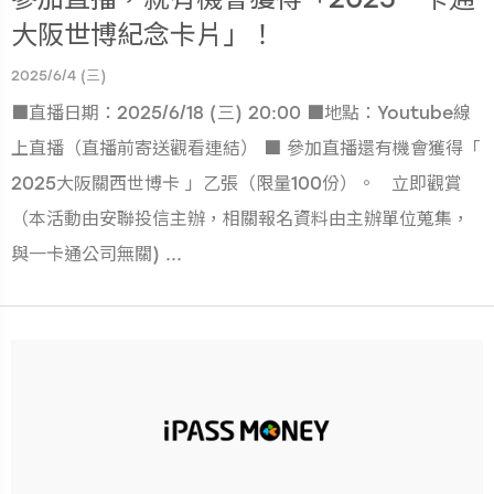
大阪世博紀念卡片」！
2025/6/4 (三)
■直播日期：2025/6/18 (三) 20:00 ■地點：Youtube線
上直播（直播前寄送觀看連結） ■ 參加直播還有機會獲得「
2025大阪關西世博卡 」乙張（限量100份）。 立即觀賞
（本活動由安聯投信主辦，相關報名資料由主辦單位蒐集，
與一卡通公司無關) ...