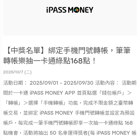
【中獎名單】綁定手機門號轉帳，筆筆
轉帳樂抽一卡通綠點168點！
2025/10/7 (二)
活動日期： 2025/09/01 - 2025/09/30 活動內容： 活動期
間於一卡通 iPASS MONEY APP 首頁點選「錢包帳戶」＞
「轉帳」＞選擇「手機轉帳」功能，完成不限金額之臺幣轉
帳交易，並綁定 iPASS MONEY 手機門號轉帳並設定為預設
帳戶，每完成一筆手機門號轉帳即享一次抽一卡通綠點 168
點機會，活動將抽出 50 名幸運得獎者(每 iPASS MONEY 帳