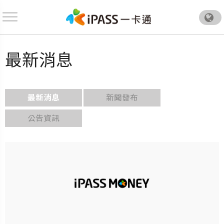
.
最新消息
最新消息
新聞發布
公告資訊