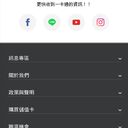
更快收到一卡通的資訊！！
訊息專區
關於我們
政策與聲明
購買儲值卡
職涯機會