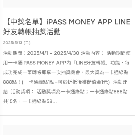
【中獎名單】iPASS MONEY APP LINE
好友轉帳抽獎活動
2025/5/13 (二)
活動期間：2025/4/1 – 2025/4/30 活動內容： 活動期間使
用一卡通iPASS MONEY APP內「LINE好友轉帳」功能，每
成功完成一筆轉帳即享一次抽獎機會，最大獎為一卡通綠點
888點！(一卡通綠點1點=可於折抵後獲儲值金1元) 活動連
結 活動獎項： 活動獎項為一卡通綠點；一卡通綠點888點
共15名，一卡通綠點58...