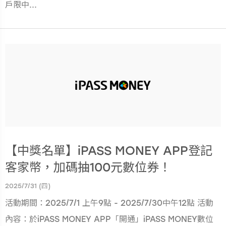
戶限中...
【中獎名單】iPASS MONEY APP登記
客家幣，加碼抽100元數位券！
2025/7/31 (四)
活動期間：2025/7/1 上午9點 - 2025/7/30中午12點 活動
內容：於iPASS MONEY APP「開通」iPASS MONEY數位