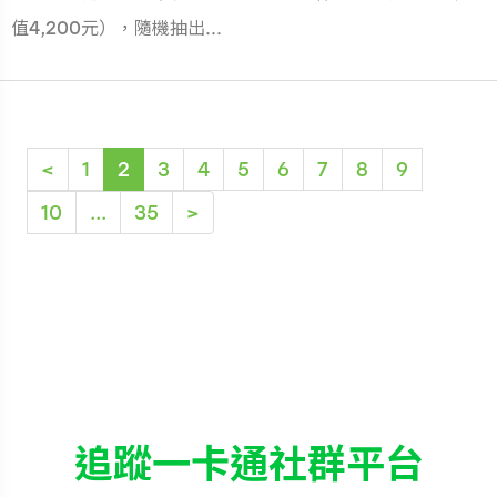
值4,200元），隨機抽出...
(current)
<
1
2
3
4
5
6
7
8
9
10
...
35
>
追蹤一卡通社群平台