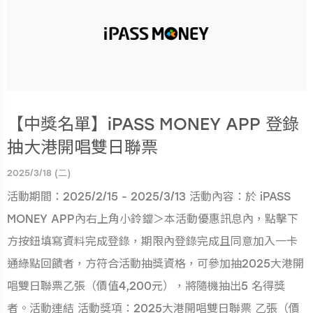
【中獎名單】iPASS MONEY APP 登錄
抽大港開唱雙日聯票
2025/3/18 (二)
活動期間：2025/2/15 - 2025/3/13 活動內容：於 iPASS
MONEY APP內右上角小鈴鐺＞本活動優惠訊息內，點擊下
方按鈕填寫資料完成登錄，期限內登錄完成且同意加入一卡
通綠點回饋者，方符合活動抽獎資格，可參加抽2025大港開
唱雙日聯票乙張（價值4,200元），將隨機抽出5 名得獎
者。活動連結 活動獎項：2025大港開唱雙日聯票 乙張（價