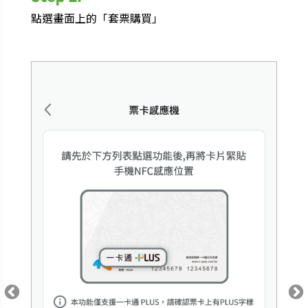
點選畫面上的「套票購買」
將票卡