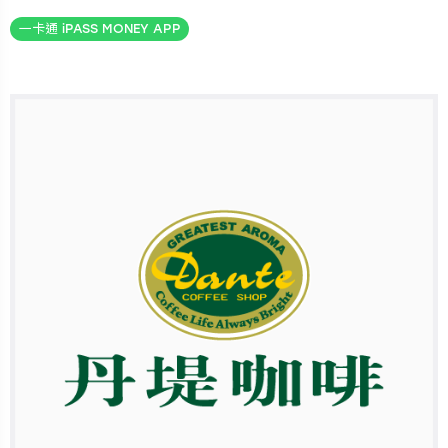
一卡通 iPASS MONEY APP