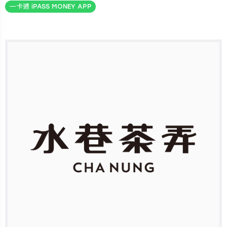
一卡通 iPASS MONEY APP
電p3、台積電p4、園區、台積電12p7、研新、台積電p8、
南港高鐵。如有異動，請依星巴克門市現場為準。
.