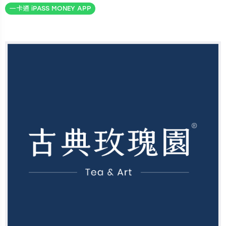
一卡通 iPASS MONEY APP