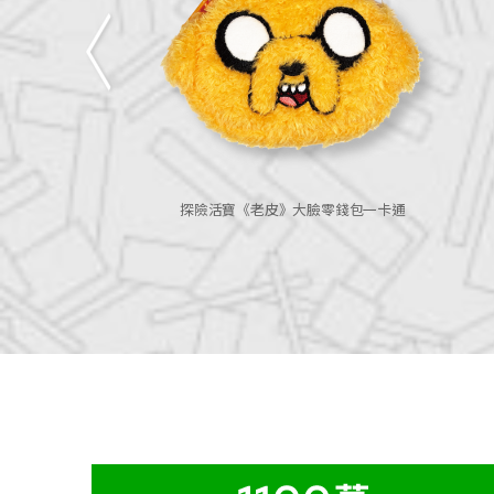
零錢包一卡通
小熊維尼《中秋限定色》3D造型