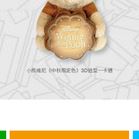
一卡通
怪物彈珠《iPASS傲拉龍》造型一卡