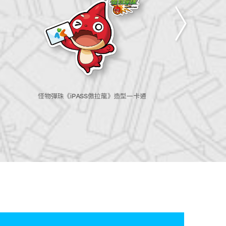
天外奇蹟《巨型花朵》一卡通
通