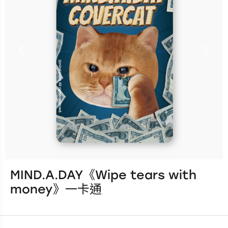
包一卡通」全系列共8款隨機獲
得，每包可獲得隨機1款！
Previous
Nex
立即購買
更多銷售據點
MIND.A.DAY《Wipe tears with
發行：2026-08-05
money》一卡通
卡種：一卡通儲值卡-普通卡
售價：180元