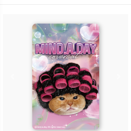
卡種：一卡通儲值卡-普通卡
售價：180元
說明：收錄於
「MIND.A.DAY《閃卡系列》盲
包一卡通」全系列共8款隨機獲
得，每包可獲得隨機1款！
Previous
Nex
立即購買
更多銷售據點