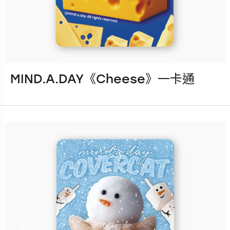
更多銷售據點
MIND.A.DAY《Cheese》一卡通
發行：2026-08-05
卡種：一卡通儲值卡-普通卡
售價：180元
說明：收錄於
「MIND.A.DAY《閃卡系列》盲
包一卡通」全系列共8款隨機獲
得，每包可獲得隨機1款！