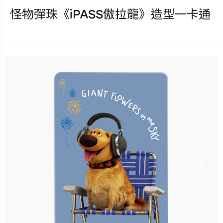
怪物彈珠《iPASS傲拉龍》造型一卡通
發行：2026-08-05
卡種：一卡通儲值卡-普通卡
售價：280元
說明：隨卡附可兌換《怪物彈
珠》遊戲內可使用的 限定版一卡
通「讚貼圖」序號！
Previous
Nex
更多銷售據點