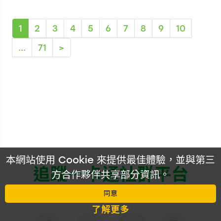
說明：收錄於
(current)
1
2
3
4
5
6
7
8
9
10
「MIND.A.DAY《閃卡系列》盲
...
71
>
包一卡通」全系列共8款隨機獲
得，每包可獲得隨機1款！
立即購買
本網站使用 Cookie 來提供最佳體驗，並與第三
追蹤一卡通社群平台
方合作夥伴共享部分資訊。
更多銷售據點
同意
更快收到一卡通的資訊！！
了解更多