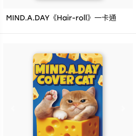
MIND.A.DAY《Hair-roll》一卡通
發行：2026-08-05
卡種：一卡通儲值卡-普通卡
售價：180元
說明：收錄於
「MIND.A.DAY《閃卡系列》盲
包一卡通」全系列共8款隨機獲
得，每包可獲得隨機1款！
Previous
Nex
立即購買