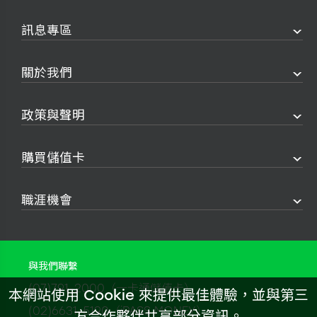
訊息專區
關於我們
政策與聲明
購買儲值卡
職涯機會
與我們聯繫
(07)791-2000（一卡通儲值卡）
本網站使用 Cookie 來提供最佳體驗，並與第三
(02)6631-5190（iPASS MONEY）
方合作夥伴共享部分資訊。