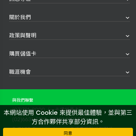
關於我們
政策與聲明
購買儲值卡
職涯機會
與我們聯繫
(07)791-2000（一卡通儲值卡）
本網站使用 Cookie 來提供最佳體驗，並與第三
(02)6631-5190（iPASS MONEY）
方合作夥伴共享部分資訊。
© iPASS Corporation 一卡通票證股份有限公
同意