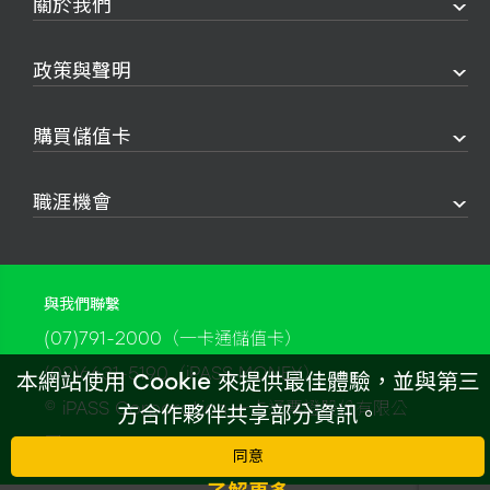
關於我們
政策與聲明
購買儲值卡
職涯機會
與我們聯繫
(07)791-2000（一卡通儲值卡）
(02)6631-5190（iPASS MONEY）
本網站使用 Cookie 來提供最佳體驗，並與第三
© iPASS Corporation 一卡通票證股份有限公
方合作夥伴共享部分資訊。
司
同意