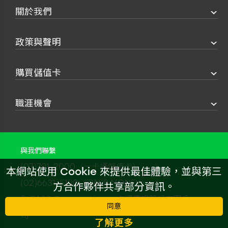
關於我們
政策與聲明
購買儲值卡
職涯機會
與我們聯繫
(07)791-2000（一卡通儲值卡）
本網站使用 Cookie 來提供最佳體驗，並與第三
(02)6631-5190（iPASS MONEY）
方合作夥伴共享部分資訊。
© iPASS Corporation 一卡通票證股份有限公
同意
司
了解更多