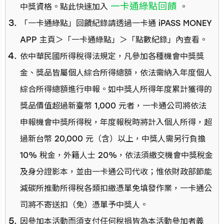
一卡通綠點回饋
中獎資格。點此快速加入
。
「一卡通綠點」回饋紀錄請透過一卡通 iPASS MONEY
APP 主頁＞「一卡通綠點」＞「點數紀錄」內查看。
依中華民國所得稅得法規定，凡參加各種機會中獎獎
金、獎品皆屬個人綜合所得總額，依法需納入年度個人
綜合所得總額進行申報。如中獎人所得年度累計獲得的
獎品價值超過新臺幣 1,000 元者，一卡通公司將依法
申報機會中獎所得稅，年度報稅時將計入個人所得，超
過新台幣 20,000 元（含）以上，中獎人需另行負擔
10% 稅金，外籍人士 20%，依法須繳交機會中獎稅金
及身分證影本，並由一卡通公司代收；惟依財政部節能
減碳所推動所得稅各類扣繳憑單免填發作業，一卡通公
司將不寄送扣（免）憑單予中獎人。
因參加本活動而須支付任何稅捐皆為本活動參加者義