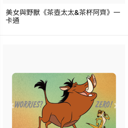
美女與野獸《茶壺太太&茶杯阿齊》一
發行：2025-09-17
卡通
卡種：一卡通儲值卡-普通卡
售價：150元
立即購買
更多銷售據點
Previous
Nex