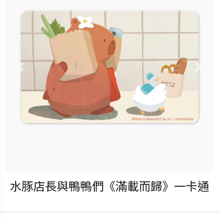
立即購買
更多銷售據點
Previous
Nex
水豚店長與鴨鴨們《滿載而歸》一卡通
發行：2025-10-15
卡種：一卡通儲值卡-普通卡