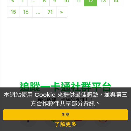
<
1
...
8
9
10
11
12
13
14
15
16
...
71
>
更多銷售據點
追蹤一卡通社群平台
本網站使用 Cookie 來提供最佳體驗，並與第三
更快收到一卡通的資訊！！
方合作夥伴共享部分資訊。
同意
了解更多