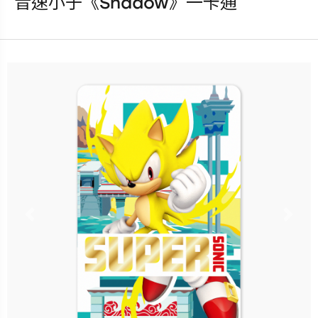
音速小子《Shadow》一卡通
發行：2025-09-17
卡種：一卡通儲值卡-普通卡
售價：150元
立即購買
更多銷售據點
Previous
Nex