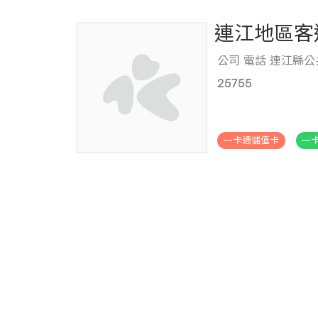
連江地區客
公司 電話 連江縣公
25755
.
一卡通儲值卡
一卡