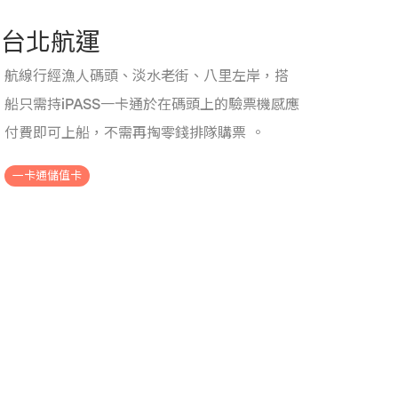
台北航運
航線行經漁人碼頭、淡水老街、八里左岸，搭
船只需持iPASS一卡通於在碼頭上的驗票機感應
付費即可上船，不需再掏零錢排隊購票 。
.
一卡通儲值卡