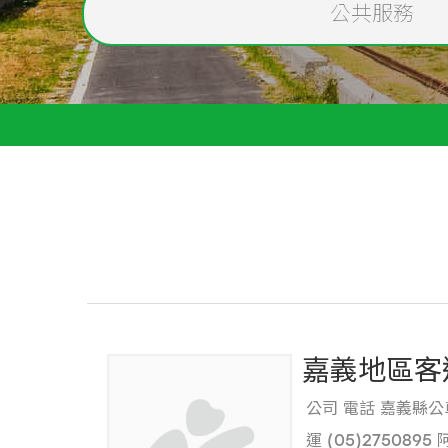
公共服務
嘉義地區客
公司 電話 嘉義縣公車處
運 (05)2750895