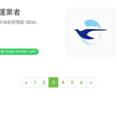
運業者
共車船管理處 0836-
通 iPASS MONEY APP
«
1
2
3
4
5
6
»
(current)