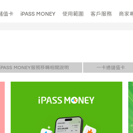
儲值卡
iPASS MONEY
使用範圍
客戶服務
商家
iPASS MONEY服務移轉相關說明
一卡通儲值卡