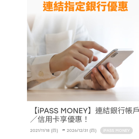
【iPASS MONEY】連結銀行帳
／信用卡享優惠！
~
2021/11/18 (四)
2026/12/31 (四)
iPASS MONEY