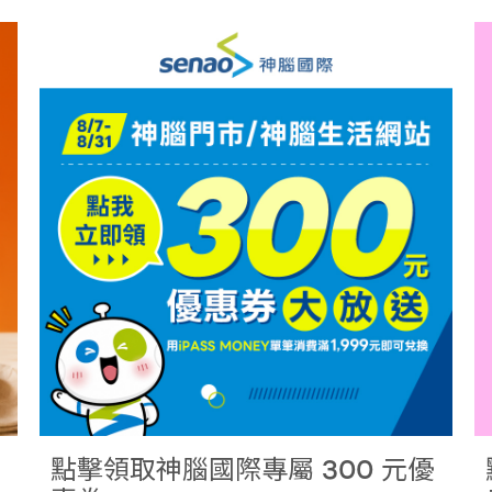
點擊領取神腦國際專屬 300 元優