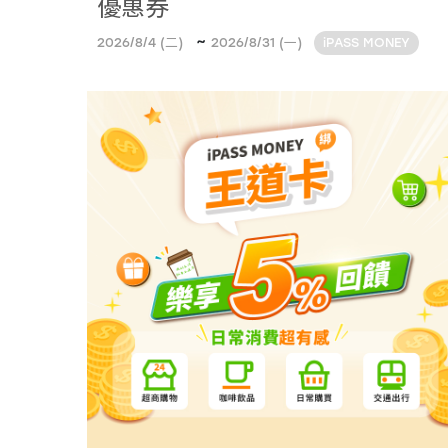
優惠券
~
2026/8/4 (二)
2026/8/31 (一)
iPASS MONEY