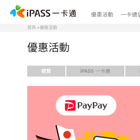
優惠活動
一卡通
首頁
>
優惠活動
優惠活動
總覽
iPASS 一卡通