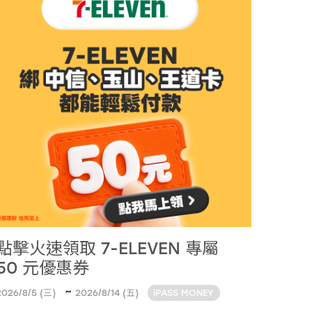
點擊火速領取 7-ELEVEN 專屬
50 元優惠券
~
2026/8/5 (三)
2026/8/14 (五)
iPASS MONEY