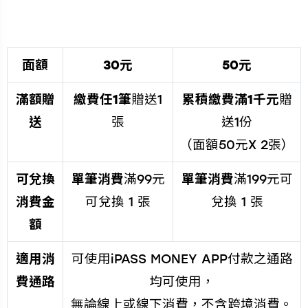
面額
30元
50元
滿額贈
繳費任1筆
贈送1
累積繳費滿1千元
贈
送
張
送1份
（面額50元X 2張）
可兌換
單筆消費
滿99元
單筆消費
滿199元可
消費金
可兌換 1 張
兌換 1 張
額
適用消
可使用iPASS MONEY APP付款之通路
費通路
均可使用，
無論線上或線下消費，不含跨境消費。