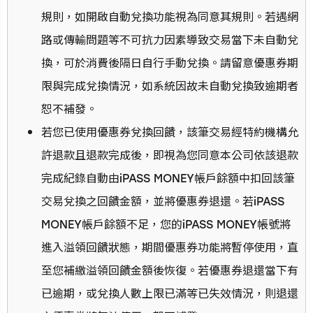
規則，如開啟自動兌換功能視為同意其規則。若遇網
路或傳輸問題等不可抗力因素導致交易當下未自動兌
換，可於消費後隔日自行手動兌換。請留意優惠券期
限與完成兌換情況，如系統因故未自動兌換致逾期者
恕不補發。
若您已使用優惠券兌換回饋，該筆交易經特約機構允
許退款且退款完成後，即視為您同意本公司依該退款
完成紀錄自動由iPASS MONEY帳戶餘額中扣回該筆
交易兌換之回饋金額，並將優惠券退還。若iPASS
MONEY帳戶餘額不足，您的iPASS MONEY帳號將
進入溢領回饋狀態，期間優惠券功能將暫停使用，直
至您補繳溢領回饋金額後恢復。若優惠券退還當下有
已逾期，或兌換人數上限已滿等已失效情況，則退還