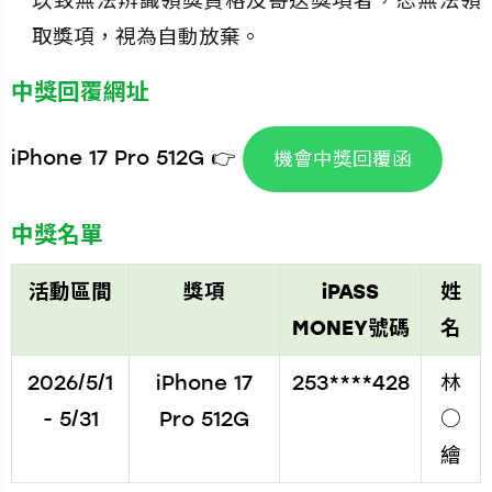
以致無法辨識領獎資格及寄送獎項者，恕無法領
取獎項，視為自動放棄。
中獎回覆網址
iPhone 17 Pro 512G 👉
機會中獎回覆函
中獎名單
活動區間
獎項
iPASS
姓
MONEY號碼
名
2026/5/1
iPhone 17
253****428
林
- 5/31
Pro 512G
○
繪