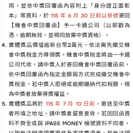
用，並依中獎回覆函內容附上「身分證正面影
本」等資料，於
115 年 6 月 30 日前以掛號
寄回
【機會中獎回覆函】予一卡通公司（以郵戳為
憑，逾期無效，並視同放棄中獎資格）。
實體獎品價值逾新台幣2萬元，依法需先繳交機
會中獎稅金方得領獎。機會中獎稅金將由一卡通
公司代收，請中獎人於寄回機會中獎回覆函前，
依中獎回覆函內指定金額與方式完成繳交機會中
獎稅金，若中獎人拒絕或逾期繳納代扣稅額，視
為中獎者放棄得獎權益。
實體獎品將於
115 年 7 月 10 日前
，寄送至中獎
者所填之地址，請中獎者留意查收。若因回函資
料不齊全或與 iPASS MONEY 帳號資料不同者，