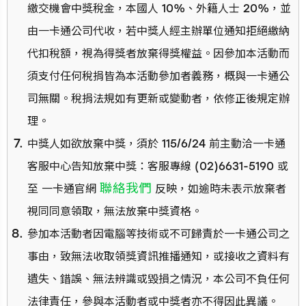
繳交機會中獎稅金，本國人 10%、外籍人士 20%，並
由一卡通公司代收，若中獎人經主辦單位通知拒絕繳納
代扣稅額，視為得獎者放棄得獎權益。因參加本活動而
須支付任何稅捐皆為本活動參加者義務，概與一卡通公
司無關。稅捐法規如有更新或變動者，依修正後規定辦
理。
中獎人如欲放棄中獎，須於 115/6/24 前主動洽一卡通
客服中心告知放棄中獎：客服專線 (02)6631-5190 或
聯絡我們
至 一卡通官網
反映，如逾時未表示放棄者
視同同意領取，無法放棄中獎資格。
參加本活動者因電腦等技術或不可歸責於一卡通公司之
事由，致無法收取領獎資訊推播通知，或接收之資料有
遺失、錯誤、無法辨識或毀損之情況，本公司不負任何
法律責任，參與本活動者或中獎者亦不得因此異議。