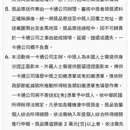
獎品寄送作業由一卡通公司辦理，審核中獎者領獎資料
正確無誤後，統一將獎品寄送至中獎人回覆之地址，寄
送範圍限台澎金馬地區，獎品寄送過程中，因不可歸責
於一卡通公司之事由造成損壞、延遲、錯遞或遺失，一
卡通公司概不負責。
本活動係一卡通公司主辦，中獎人為本國人士需提供身
分證正面影本、外籍人士需提供居留證證面影本，俾供
一卡通公司填發中獎之扣繳憑單或免扣繳憑單，惟依財
政部節能減碳所推動所得稅各類扣繳憑單免填發作業，
一卡通公司將不寄送扣(免)憑單予中獎人。依中華民國
所得稅得法規定，凡參加各種機會中獎獎金、獎品皆屬
個人綜合所得總額，依法需納入年度個人綜合所得總額
進行申報。獎品價值額逾 2 萬元(含)以上者，依法需先