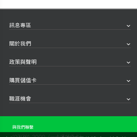
訊息專區
關於我們
政策與聲明
購買儲值卡
職涯機會
與我們聯繫
(07)791-2000（一卡通儲值卡）