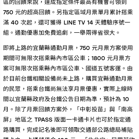
區的回饋來說，達成指定條件最高有機會可領到
750 元的超高回饋。另指定區域月票單月累計搭乘
滿 40 次起，還可獲得 LINE TV 14 天體驗序號一
組。通勤優惠加免費追劇，一舉兩得省很大。
即將上路的宜蘭縣通勤月票，750 元月票方案使用
期間可無限次搭乘縣內市區公車；1800 元月票方
案可無限次搭乘縣內市區公車、國道五號客運。由
於目前台鐵相關設備尚未上路，購買宜縣通勤月票
的民眾，搭乘台鐵尚無法享月票優惠，實際上線時
間以宜蘭縣政府及台鐵公告日期為準，預計為 10
月。除了月票回饋方案外，「中彰投苗」與「南高
屏」地區之 TPASS 版面一卡通卡片也可於指定通
路購買，完成記名後即可領取交通部公路總局補貼