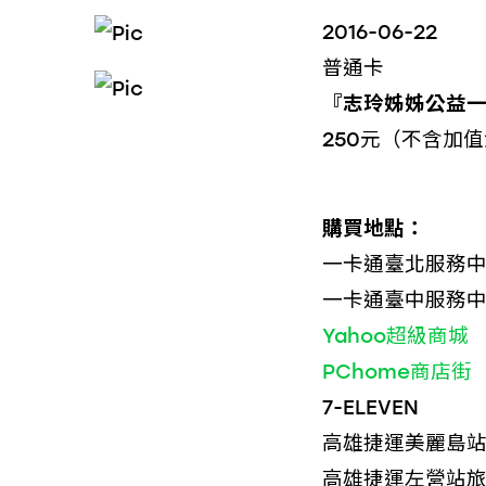
2016-06-22
普通卡
『志玲姊姊公益
250元（不含加
購買地點：
一卡通臺北服務
一卡通臺中服務
Yahoo超級商城
PChome商店街
7-ELEVEN
高雄捷運美麗島
高雄捷運左營站