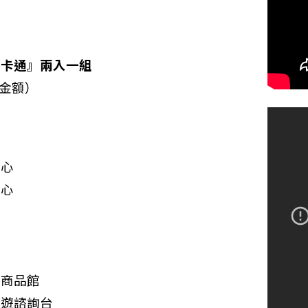
一卡通』兩入一組
值金額）
中心
中心
站商品館
旅遊諮詢台