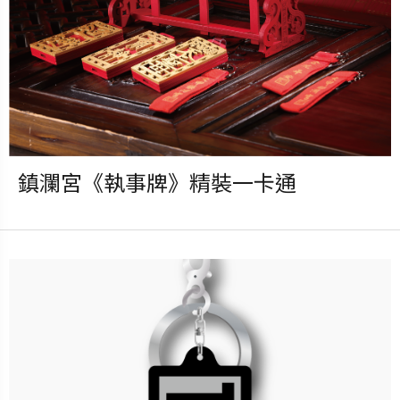
更多銷售據點
鎮瀾宮《執事牌》精裝一卡通
發行：2023-04-20
卡種：一卡通儲值卡-普通卡
售價：1480元
說明：2023.04.20 11:00 起預
購，精裝版含含DIY紅漆木架組
*木牌立架x2 *橫架x2 *木牌棍