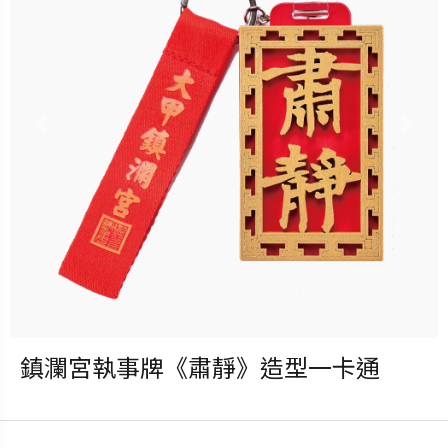
立即購買
更多銷售據點
Previous
Nex
鎮瀾宮執事牌《肅靜》造型一卡通
發行：2023-04-20
卡種：一卡通儲值卡-普通卡