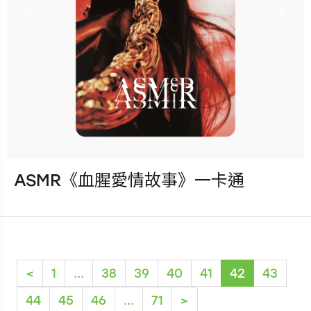
Previous
Nex
ASMR《血腥愛情故事》一卡通
發行：2023-03-31
卡種：一卡通儲值卡-普通卡
售價：100元
(current)
<
1
...
38
39
40
41
42
43
44
45
46
...
71
>