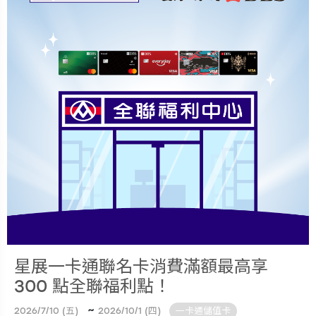
星展一卡通聯名卡消費滿額最高享
300 點全聯福利點！
~
2026/7/10 (五)
2026/10/1 (四)
一卡通儲值卡