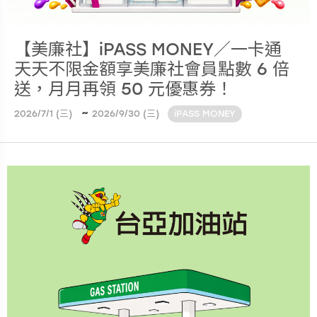
【美廉社】iPASS MONEY／一卡通
天天不限金額享美廉社會員點數 6 倍
送，月月再領 50 元優惠券！
~
2026/7/1 (三)
2026/9/30 (三)
iPASS MONEY