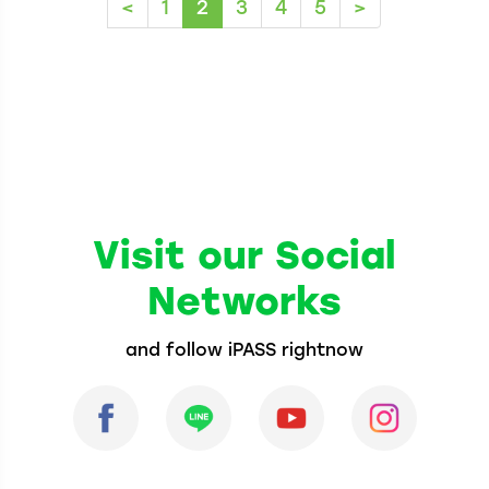
<
1
2
3
4
5
>
Visit our Social
Networks
and follow iPASS rightnow