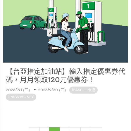
【台亞指定加油站】輸入指定優惠券代
碼，月月領取120元優惠券！
~
2026/7/1 (三)
2026/9/30 (三)
iPASS 一卡通
iPASS MONEY
(current)