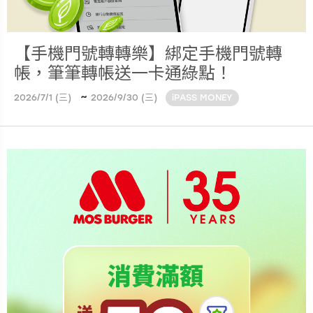
【手機門號轉轉樂】綁定手機門號轉
帳，筆筆轉帳送一卡通綠點！
~
2026/7/1 (三)
2026/9/30 (三)
iPASS MONEY