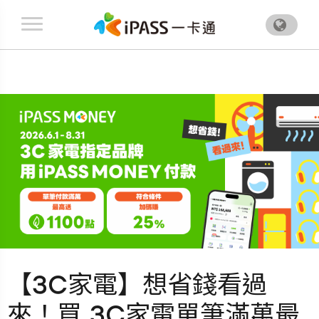
.
【3C家電】想省錢看過
來！買 3C家電單筆滿萬最