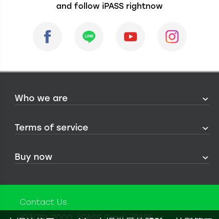
and follow iPASS rightnow
Who we are
Terms of service
Buy now
Contact Us
(07)791-2000（iPASS Card、iPASS