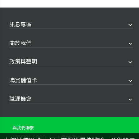
訊息專區
關於我們
政策與聲明
購買儲值卡
職涯機會
與我們聯繫
(07)791-2000（一卡通儲值卡）