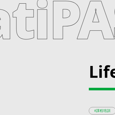
feati
Lif
#課程培訓