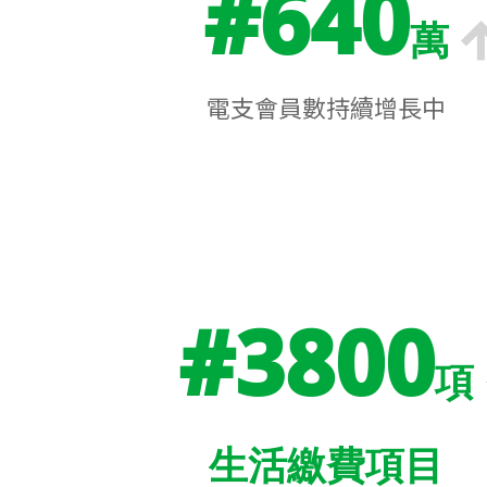
#640
萬
電支會員數持續增長中
#3800
項
生活繳費項目