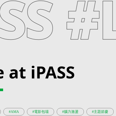
PASS
e at iPASS
#AMA
#電影包場
#腦力激盪
#主題節慶